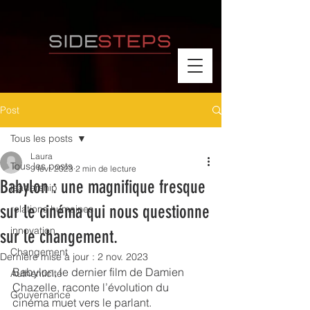
Post
Tous les posts
Laura
Tous les posts
9 févr. 2023
2 min de lecture
Babylon : une magnifique fresque
leadership
sur le cinéma qui nous questionne
relations humaines
innovation
sur le changement.
Changement
Dernière mise à jour :
2 nov. 2023
Babylon, le dernier film de Damien 
Authenticité
Chazelle, raconte l’évolution du 
Gouvernance
cinéma muet vers le parlant. 