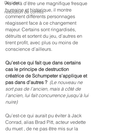
Décider
Au-delà d’être une magnifique fresque 
humaine et historique, il montre 
resolution de conflits
comment différents personnages 
réagissent face à ce changement 
majeur. Certains sont ringardisés, 
détruits et sortent du jeu, d’autres en 
tirent profit, avec plus ou moins de 
conscience d’ailleurs. 
Qu’est-ce qui fait que dans certains 
cas le principe de destruction 
créatrice de Schumpeter s’applique et 
pas dans d’autres ?
(Le nouveau ne 
sort pas de l’ancien, mais à côté de 
l’ancien, lui fait concurrence jusqu’à lui 
nuire)
Qu’est-ce qui aurait pu éviter à Jack 
Conrad, alias Brad Pitt, acteur vedette 
du muet , de ne pas être mis sur la 