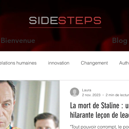
Bienvenue
Blog
elations humaines
innovation
Changement
Auth
resolution de conflits
Laura
2 nov. 2023
2 min de lectu
La mort de Staline : u
hilarante leçon de lea
"Tout pouvoir corrompt, le p