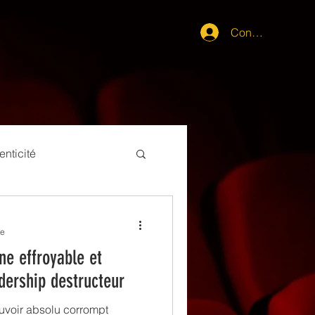
Connexion
enticité
re
ne effroyable et
dership destructeur
ouvoir absolu corrompt