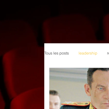
Tous les posts
leadership
r
Gouvernance
Décider